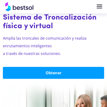
Sistema de Troncalización
física y virtual
Soluciones
Productos
Amplía las troncales de comunicación y realiza
Telefonía en la Nube y UCaaS Empresarial
Centrales Telefónicas
enrutamientos inteligentes
Central Telefónica IP y Comunicaciones
Teléfonos y terminales IP
a través de nuestras soluciones.
Empresariales
Bases celulares
Videocolaboración y Salas de Reunión
Obtener
Headsets
Inteligentes
Gateways
Videocolaboración