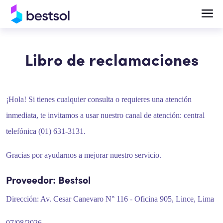
Soluciones
Productos
Libro de reclamaciones
Telefonía en la Nube y UCaaS Empresarial
Centrales Telefónicas
¡Hola! Si tienes cualquier consulta o requieres una atención
Central Telefónica IP y Comunicaciones
Teléfonos y terminales IP
inmediata, te invitamos a usar nuestro canal de atención: central
Empresariales
Bases celulares
telefónica (01) 631-3131.
Videocolaboración y Salas de Reunión
Headsets
Gracias por ayudarnos a mejorar nuestro servicio.
Inteligentes
Gateways
Proveedor: Bestsol
Dirección: Av. Cesar Canevaro N° 116 - Oficina 905, Lince, Lima
Videocolaboración
07/08/2026