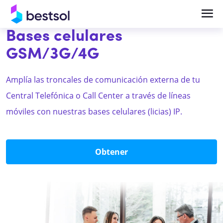
Bases celulares
GSM/3G/4G
Soluciones
Productos
Amplía las troncales de comunicación externa de tu
Telefonía en la Nube y UCaaS Empresarial
Centrales Telefónicas
Central Telefónica o Call Center a través de líneas
Central Telefónica IP y Comunicaciones
Teléfonos y terminales IP
móviles con nuestras bases celulares (licias) IP.
Empresariales
Bases celulares
Videocolaboración y Salas de Reunión
Obtener
Headsets
Inteligentes
Gateways
Videocolaboración