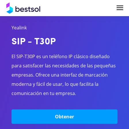
Yealink
Soluciones
Productos
SIP - T30P
Telefonía en la Nube y UCaaS Empresarial
Centrales Telefónicas
El SIP-T30P es un teléfono IP clásico diseñado
Central Telefónica IP y Comunicaciones
Teléfonos y terminales IP
para satisfacer las necesidades de las pequeñas
Empresariales
empresas. Ofrece una interfaz de marcación
Bases celulares
Videocolaboración y Salas de Reunión
moderna y fácil de usar, lo que facilita la
Headsets
Inteligentes
comunicación en tu empresa.
Gateways
Obtener
Videocolaboración