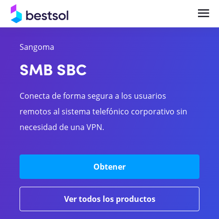
Sangoma
Soluciones
Productos
SMB SBC
Telefonía en la Nube y UCaaS Empresarial
Centrales Telefónicas
Conecta de forma segura a los usuarios
Central Telefónica IP y Comunicaciones
Teléfonos y terminales IP
remotos al sistema telefónico corporativo sin
Empresariales
necesidad de una VPN.
Bases celulares
Videocolaboración y Salas de Reunión
Headsets
Inteligentes
Obtener
Gateways
Ver todos los productos
Videocolaboración