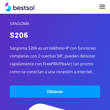
SANGOMA
Soluciones
Productos
S206
Telefonía en la Nube y UCaaS Empresarial
Centrales Telefónicas
Sangoma S206 es un teléfono IP con funciones
Central Telefónica IP y Comunicaciones
Teléfonos y terminales IP
completas con 2 cuentas SIP, pueden detectar
Empresariales
rápidamente con FreePBX/PbxAct tan pronto
Bases celulares
Videocolaboración y Salas de Reunión
como se conectan a una conexión a internet.
Headsets
Inteligentes
Gateways
Obtener
Videocolaboración