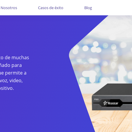
Nosotros
Casos de éxito
Blog
leto de muchas
eñado para
e permite a
oz, video,
sitivo.