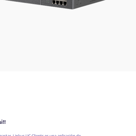
i!!
eastar
,
Linkus
UC
Clients
es una aplicación de