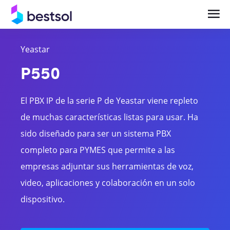
Yeastar
Soluciones
Productos
P550
Telefonía en la Nube y UCaaS Empresarial
Centrales Telefónicas
El PBX IP de la serie P de Yeastar viene repleto
Central Telefónica IP y Comunicaciones
Teléfonos y terminales IP
de muchas características listas para usar. Ha
Empresariales
sido diseñado para ser un sistema PBX
Bases celulares
Videocolaboración y Salas de Reunión
completo para PYMES que permite a las
Headsets
Inteligentes
empresas adjuntar sus herramientas de voz,
video, aplicaciones y colaboración en un solo
Gateways
dispositivo.
Videocolaboración