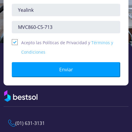
Acepto las Políticas de Privacidad y
Términos y
Condiciones
Enviar
(01) 631-3131