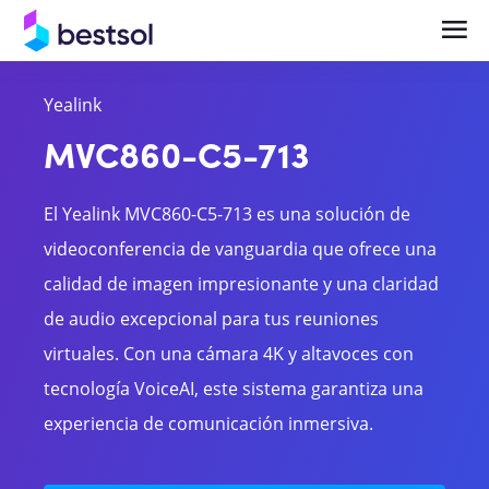
Yealink
Soluciones
Productos
MVC860-C5-713
Telefonía en la Nube y UCaaS Empresarial
Centrales Telefónicas
El Yealink MVC860-C5-713 es una solución de
Central Telefónica IP y Comunicaciones
Teléfonos y terminales IP
videoconferencia de vanguardia que ofrece una
Empresariales
calidad de imagen impresionante y una claridad
Bases celulares
Videocolaboración y Salas de Reunión
de audio excepcional para tus reuniones
Headsets
Inteligentes
virtuales. Con una cámara 4K y altavoces con
tecnología VoiceAI, este sistema garantiza una
Gateways
experiencia de comunicación inmersiva.
Videocolaboración