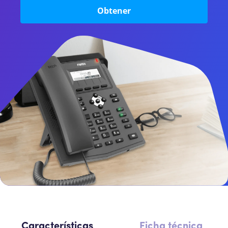
Intercomunicador
Obtener
Perifoneos
SBC
Características
Ficha técnica