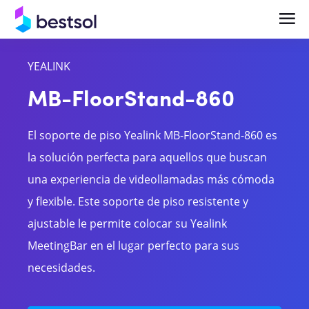
YEALINK
Soluciones
Productos
MB-FloorStand-860
Telefonía en la Nube y UCaaS Empresarial
Centrales Telefónicas
El soporte de piso Yealink MB-FloorStand-860 es
Central Telefónica IP y Comunicaciones
Teléfonos y terminales IP
la solución perfecta para aquellos que buscan
Empresariales
una experiencia de videollamadas más cómoda
Bases celulares
Videocolaboración y Salas de Reunión
y flexible. Este soporte de piso resistente y
Headsets
Inteligentes
ajustable le permite colocar su Yealink
MeetingBar en el lugar perfecto para sus
Gateways
necesidades.
Videocolaboración