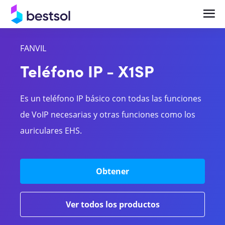
FANVIL
Soluciones
Productos
Teléfono IP - X1SP
Telefonía en la Nube y UCaaS Empresarial
Centrales Telefónicas
Es un teléfono IP básico con todas las funciones
Central Telefónica IP y Comunicaciones
Teléfonos y terminales IP
de VoIP necesarias y otras funciones como los
Empresariales
auriculares EHS.
Bases celulares
Videocolaboración y Salas de Reunión
Headsets
Inteligentes
Obtener
Gateways
Ver todos los productos
Videocolaboración