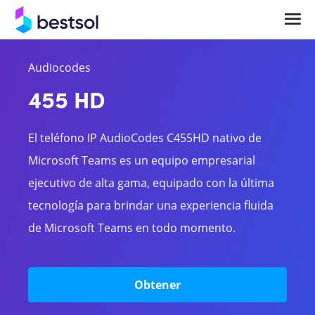
Audiocodes
Soluciones
Productos
455 HD
Telefonía en la Nube y UCaaS Empresarial
Centrales Telefónicas
El teléfono IP AudioCodes C455HD nativo de
Central Telefónica IP y Comunicaciones
Teléfonos y terminales IP
Microsoft Teams es un equipo empresarial
Empresariales
ejecutivo de alta gama, equipado con la última
Bases celulares
Videocolaboración y Salas de Reunión
tecnología para brindar una experiencia fluida
Headsets
Inteligentes
de Microsoft Teams en todo momento.
Gateways
Obtener
Videocolaboración