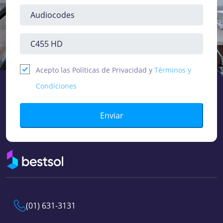
Acepto las Políticas de Privacidad y
Términos y
Condiciones
Enviar
(01) 631-3131