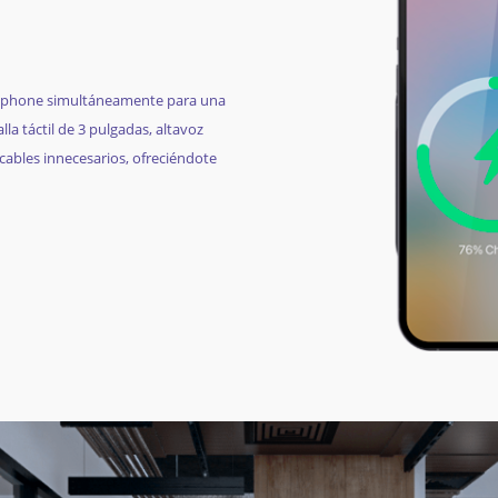
artphone simultáneamente para una
la táctil de 3 pulgadas, altavoz
cables innecesarios, ofreciéndote