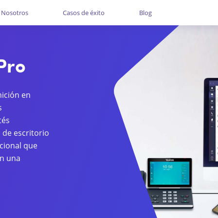
Nosotros
Casos de éxito
Blog
Pro
nición en
s
tés
 de escritorio
pcional que
en una